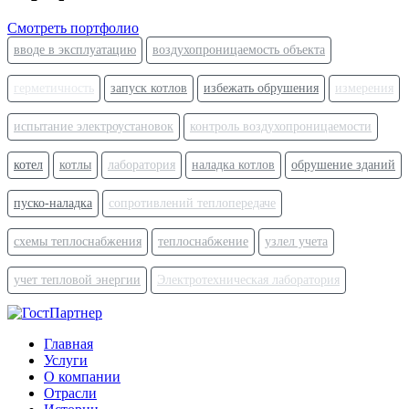
Смотреть портфолио
вводе в эксплуатацию
воздухопроницаемость объекта
герметичность
запуск котлов
избежать обрушения
измерения
испытание электроустановок
контроль воздухопроницаемости
котел
котлы
лаборатория
наладка котлов
обрушение зданий
пуско-наладка
сопротивлений теплопередаче
схемы теплоснабжения
теплоснабжение
узлел учета
учет тепловой энергии
Электротехническая лаборатория
Главная
Услуги
О компании
Отрасли