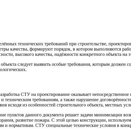
елённых технических требований при строительстве, проектиро
етры качества, формируют порядок, в котором выполняются раб
сности, высокого качества, надёжности конкретного объекта на э
объекта следует выявить особые требования, которым должен со
кологических.
Разработка СТУ на проектирование оказывает непосредственное 
и техническим требованиям, а также нарушение договорённосте
ия исходя из особенностей строительного объекта, местных усло
ие пунктов данного документа решает задачи минимизации воз
горания, развитие пожара. С этой целью конструкции, используе
м и нормативам. СТУ специальные технические условия в конкр