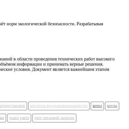
чёт норм экологической безопасности. Разрабатывая
аний в области проведения технических работ высокого
м объёмом информации и принимать верные решения.
ческие условия. Документ является важнейшим этапом
ктроустановок
контроль воздухопроницаемости
котел
котлы
ие
узлел учета
учет тепловой энергии