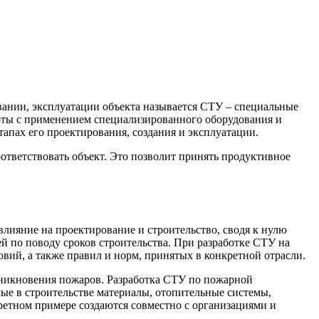
вании, эксплуатации объекта называется СТУ – специальные
оты с применением специализированного оборудования и
тапах его проектирования, создания и эксплуатации.
ответствовать объект. Это позволит принять продуктивное
влияние на проектирование и строительство, сводя к нулю
й по поводу сроков строительства. При разработке СТУ на
вий, а также правил и норм, принятых в конкретной отрасли.
никновения пожаров. Разработка СТУ по пожарной
мые в строительстве материалы, отопительные системы,
етном примере создаются совместно с организациями и