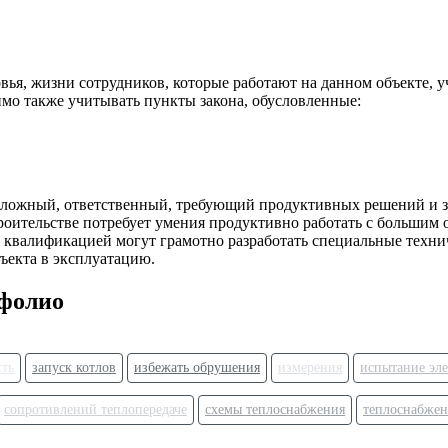
вья, жизни сотрудников, которые работают на данном объекте, у
мо также учитывать пункты закона, обусловленные:
сложный, ответственный, требующий продуктивных решений и зн
строительстве потребует умения продуктивно работать с больши
квалификацией могут грамотно разработать специальные техни
бъекта в эксплуатацию.
тфолио
сть
запуск котлов
избежать обрушения
измерения
испытание эле
сопротивлений теплопередаче
схемы теплоснабжения
теплоснабжен