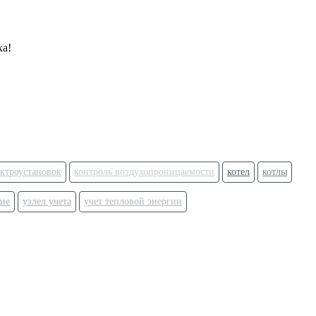
ха!
ктроустановок
контроль воздухопроницаемости
котел
котлы
ие
узлел учета
учет тепловой энергии