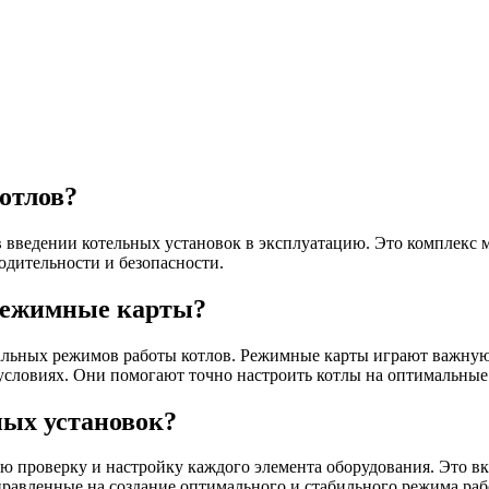
отлов?
 введении котельных установок в эксплуатацию. Это комплекс 
одительности и безопасности.
 режимные карты?
льных режимов работы котлов. Режимные карты играют важную р
условиях. Они помогают точно настроить котлы на оптимальные
ных установок?
 проверку и настройку каждого элемента оборудования. Это вкл
правленные на создание оптимального и стабильного режима раб