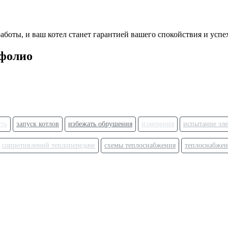
боты, и ваш котел станет гарантией вашего спокойствия и успе
тфолио
сть
запуск котлов
избежать обрушения
измерения
испытание эле
сопротивлений теплопередаче
схемы теплоснабжения
теплоснабжен