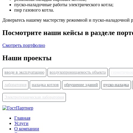
пуско-наладочные работы электрического котла;
пнр газового котла.
Доверьтесь нашему мастерству режимной и пуско-наладочной ра
Посмотрите наши кейсы в разделе пор
Смотреть портфолио
Наши проекты
вводе в эксплуатацию
воздухопроницаемость объекта
герметично
лаборатория
наладка котлов
обрушение зданий
пуско-наладка
Электротехническая лаборатория
Главная
Услуги
О компании