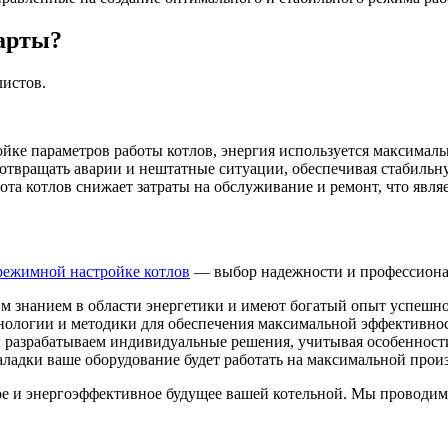
арты?
истов.
йке параметров работы котлов, энергия используется максималь
твращать аварии и нештатные ситуации, обеспечивая стабильну
та котлов снижает затраты на обслуживание и ремонт, что яв
 режимной настройке котлов
— выбор надежности и профессиона
м знанием в области энергетики и имеют богатый опыт успешно
ологии и методики для обеспечения максимальной эффективнос
разрабатываем индивидуальные решения, учитывая особенности
наладки ваше оборудование будет работать на максимальной про
е и энергоэффективное будущее вашей котельной. Мы проводим