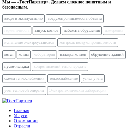
Мы — «ГостПартнер». Делаем сложное понятным и
безопасным.
вводе в эксплуатацию
воздухопроницаемость объекта
герметичность
запуск котлов
избежать обрушения
измерения
испытание электроустановок
контроль воздухопроницаемости
котел
котлы
лаборатория
наладка котлов
обрушение зданий
пуско-наладка
сопротивлений теплопередаче
схемы теплоснабжения
теплоснабжение
узлел учета
учет тепловой энергии
Электротехническая лаборатория
Главная
Услуги
О компании
Отрасли