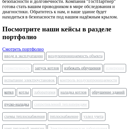
безопасности и долговечности. Компания "ГостПартнер"
готова стать вашим проводником в мире обследования и
диагностики. Обратитесь к нам, и ваше здание будет
находиться в безопасности под нашим надёжным крылом.
Посмотрите наши кейсы в разделе
портфолио
Смотреть портфолио
вводе в эксплуатацию
воздухопроницаемость объекта
герметичность
запуск котлов
избежать обрушения
измерения
испытание электроустановок
контроль воздухопроницаемости
котел
котлы
лаборатория
наладка котлов
обрушение зданий
пуско-наладка
сопротивлений теплопередаче
схемы теплоснабжения
теплоснабжение
узлел учета
учет тепловой энергии
Электротехническая лаборатория