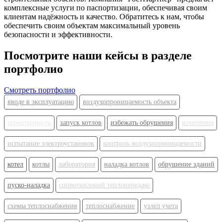
комплексные услуги по
паспортизации
, обеспечивая своим
клиентам надёжность и качество. Обратитесь к нам, чтобы
обеспечить своим объектам максимальный уровень
безопасности и эффективности.
Посмотрите наши кейсы в разделе
портфолио
Смотреть портфолио
вводе в эксплуатацию
воздухопроницаемость объекта
герметичность
запуск котлов
избежать обрушения
измерения
испытание электроустановок
контроль воздухопроницаемости
котел
котлы
лаборатория
наладка котлов
обрушение зданий
пуско-наладка
сопротивлений теплопередаче
схемы теплоснабжения
теплоснабжение
узлел учета