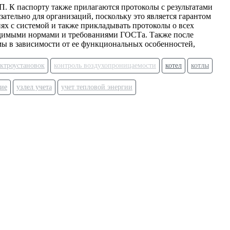
. К паспорту также прилагаются протоколы с результатами
ательно для организаций, поскольку это является гарантом
х с системой и также прикладывать протоколы о всех
одимыми нормами и требованиями ГОСТа. Также после
мы в зависимости от ее функциональных особенностей,
ктроустановок
контроль воздухопроницаемости
котел
котлы
ие
узлел учета
учет тепловой энергии