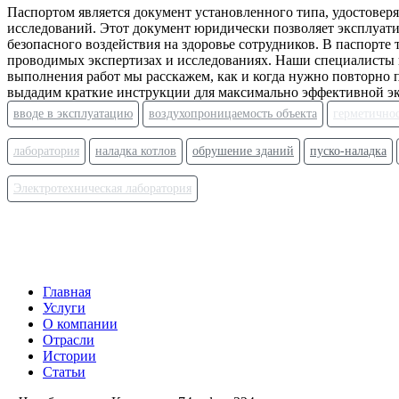
Паспортом
является документ установленного типа, удостове
исследований. Этот документ юридически позволяет эксплуати
безопасного воздействия на здоровье сотрудников. В
паспорте
проводимых экспертизах и исследованиях. Наши специалисты
выполнения работ мы расскажем, как и когда нужно повторно 
выдадим краткие инструкции для максимально эффективной э
вводе в эксплуатацию
воздухопроницаемость объекта
герметично
лаборатория
наладка котлов
обрушение зданий
пуско-наладка
Электротехническая лаборатория
Главная
Услуги
О компании
Отрасли
Истории
Статьи