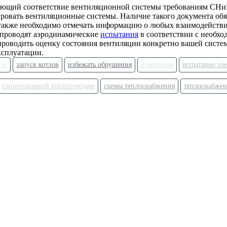
ряющий соответствие вентиляционной системы требованиям СНиП
ровать вентиляционные системы. Наличие такого документа обяз
также необходимо отмечать информацию о любых взаимодействия
 проводят аэродинамические
испытания
в соответствии с необх
проводить оценку состояния вентиляции конкретно вашей систе
ксплуатации.
сть
запуск котлов
избежать обрушения
измерения
испытание эле
сопротивлений теплопередаче
схемы теплоснабжения
теплоснабжен