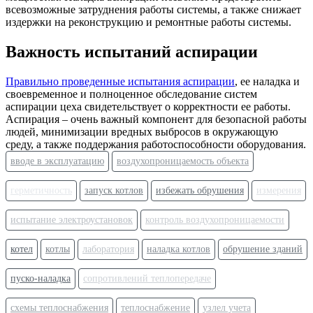
всевозможные затруднения работы системы, а также снижает
издержки на реконструкцию и ремонтные работы системы.
Важность испытаний аспирации
Правильно проведенные испытания аспирации
, ее наладка и
своевременное и полноценное обследование систем
аспирации цеха свидетельствует о корректности ее работы.
Аспирация – очень важный компонент для безопасной работы
людей, минимизации вредных выбросов в окружающую
среду, а также поддержания работоспособности оборудования.
вводе в эксплуатацию
воздухопроницаемость объекта
герметичность
запуск котлов
избежать обрушения
измерения
испытание электроустановок
контроль воздухопроницаемости
котел
котлы
лаборатория
наладка котлов
обрушение зданий
пуско-наладка
сопротивлений теплопередаче
схемы теплоснабжения
теплоснабжение
узлел учета