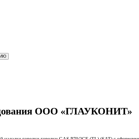
ЦИЮ
рудования ООО «ГЛАУКОНИТ»
 наладке горелки горелки GAS P70/2CE (TL) (SAT) с оформлен