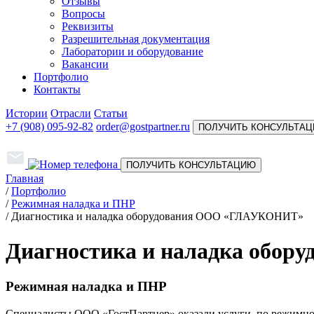
Отзывы
Вопросы
Реквизиты
Разрешительная документация
Лаборатории и оборудование
Вакансии
Портфолио
Контакты
Истории
Отрасли
Статьи
+7 (908) 095-92-82
order@gostpartner.ru
ПОЛУЧИТЬ КОНСУЛЬТА
ПОЛУЧИТЬ КОНСУЛЬТАЦИЮ
Главная
/
Портфолио
/
Режимная наладка и ПНР
/
Диагностика и наладка оборудования ООО «ГЛАУКОНИТ»
Диагностика и наладка обо
Режимная наладка и ПНР
Специалисты ООО «ГостПартнер» оказали услуги по режимной